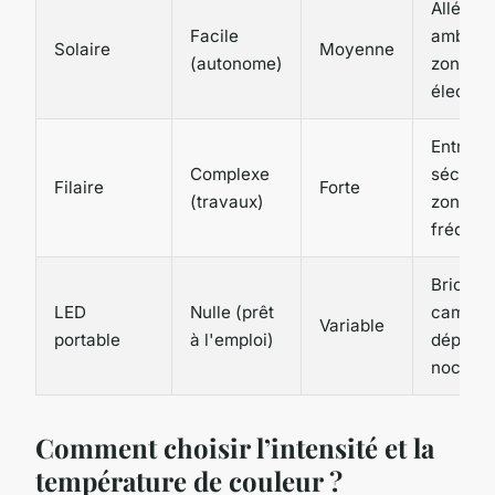
Allées,
Facile
ambian
Solaire
Moyenne
(autonome)
zones s
électric
Entrée,
Complexe
sécurité
Filaire
Forte
(travaux)
zones
fréquen
Bricola
LED
Nulle (prêt
camping
Variable
portable
à l'emploi)
déplac
nocturn
Comment choisir l’intensité et la
température de couleur ?