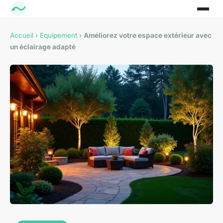
Accueil
›
Equipement
›
Améliorez votre espace extérieur avec
un éclairage adapté