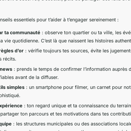
seils essentiels pour t’aider à t’engager sereinement :
r ta communauté
: observe ton quartier ou ta ville, les é
a vie quotidienne. C’est là que naissent les histoires authen
règles d’or
: vérifie toujours tes sources, évite les jugements
 récits.
e news
: prends le temps de confirmer l’information auprès d
fiables avant de la diffuser.
tils simples
: un smartphone pour filmer, un carnet pour noter
phistiqué.
expérience
: ton regard unique et ta connaissance du terrain
 partager ton parcours et tes motivations dans tes contribut
quipe
: les structures municipales ou des associations local