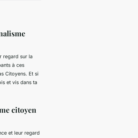
rnalisme
r regard sur la
pants à ces
s Citoyens. Et si
is et vis dans ta
sme citoyen
nce et leur regard