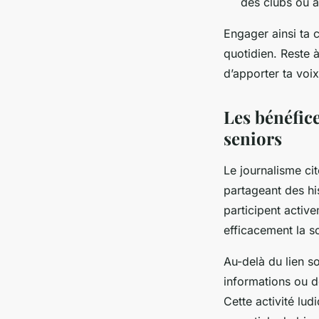
des clubs ou a
Engager ainsi ta c
quotidien. Reste à
d’apporter ta voix
Les bénéfice
seniors
Le journalisme cit
partageant des his
participent activ
efficacement la so
Au-delà du lien so
informations ou dé
Cette activité lud