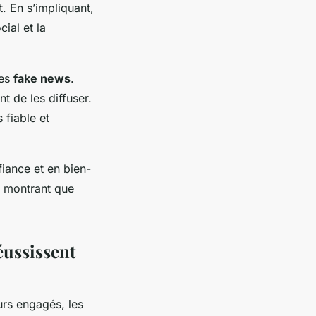
. En s’impliquant,
ial et la
les
fake news
.
nt de les diffuser.
 fiable et
fiance et en bien-
n, montrant que
éussissent
urs engagés, les