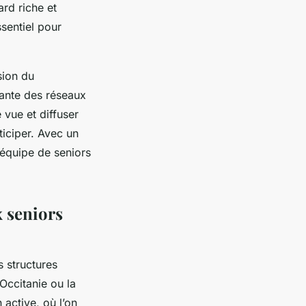
ard riche et
ssentiel pour
sion du
ssante des réseaux
 vue et diffuser
ticiper. Avec un
 équipe de seniors
 seniors
s structures
Occitanie ou la
active, où l’on