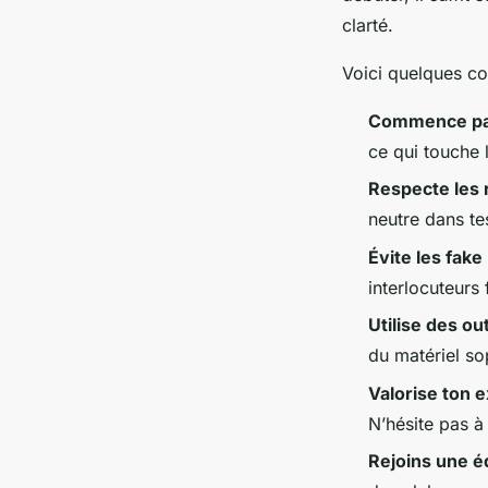
clarté.
Voici quelques con
Commence pa
ce qui touche l
Respecte les 
neutre dans tes
Évite les fak
interlocuteurs 
Utilise des ou
du matériel so
Valorise ton 
N’hésite pas à
Rejoins une é