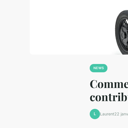
NEWS
Comment
contrib
L
Laurent
22 jan