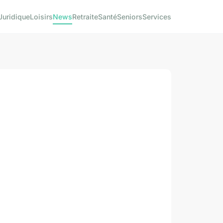
Juridique
Loisirs
News
Retraite
Santé
Seniors
Services